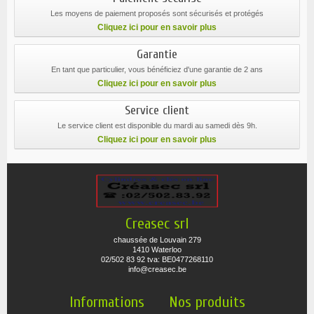
Les moyens de paiement proposés sont sécurisés et protégés
Cliquez ici pour en savoir plus
Garantie
En tant que particulier, vous bénéficiez d'une garantie de 2 ans
Cliquez ici pour en savoir plus
Service client
Le service client est disponible du mardi au samedi dès 9h.
Cliquez ici pour en savoir plus
Creasec srl
chaussée de Louvain 279
1410 Waterloo
02/502 83 92 tva: BE0477268110
info@creasec.be
Informations
Nos produits