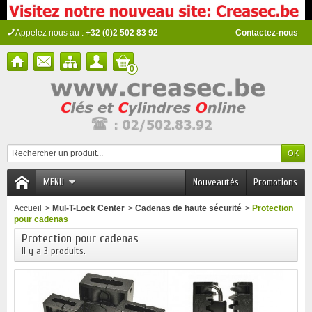
Appelez nous au :
+32 (0)2 502 83 92
Contactez-nous
0
MENU
Nouveautés
Promotions
Accueil
>
Mul-T-Lock Center
>
Cadenas de haute sécurité
>
Protection
pour cadenas
Protection pour cadenas
Il y a 3 produits.