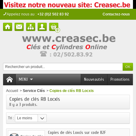
Appelez nous au :
+32 (0)2 502 83 92
Contactez-nous
0
MENU
Nouveautés
Promotions
Accueil
>
Service Clés
>
Copies de clés RB Locxis
Copies de clés RB Locxis
Il y a 3 produits.
Tri :
Le moins
cher
Copies de clés Loxcis sur code B2F