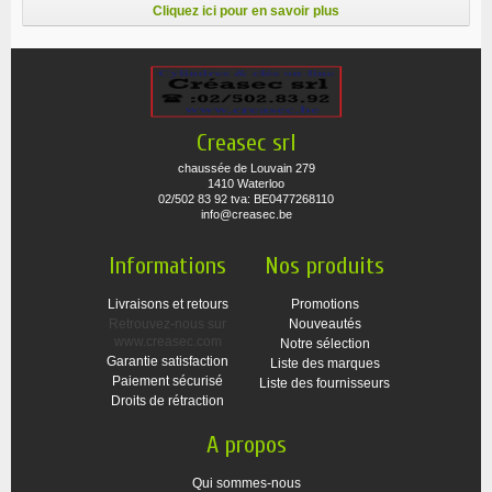
Cliquez ici pour en savoir plus
Creasec srl
chaussée de Louvain 279
1410 Waterloo
02/502 83 92 tva: BE0477268110
info@creasec.be
Informations
Nos produits
Livraisons et retours
Promotions
Retrouvez-nous sur
Nouveautés
www.creasec.com
Notre sélection
Garantie satisfaction
Liste des marques
Paiement sécurisé
Liste des fournisseurs
Droits de rétraction
A propos
Qui sommes-nous