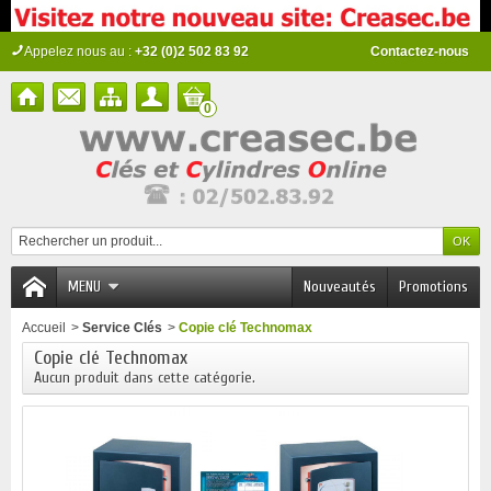
Appelez nous au :
+32 (0)2 502 83 92
Contactez-nous
0
MENU
Nouveautés
Promotions
Accueil
>
Service Clés
>
Copie clé Technomax
Copie clé Technomax
Aucun produit dans cette catégorie.