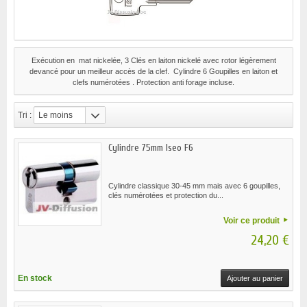
Exécution en mat nickelée, 3 Clés en laiton nickelé avec rotor légèrement
devancé pour un meilleur accès de la clef. Cylindre 6 Goupilles en laiton et
clefs numérotées . Protection anti forage incluse.
Tri :
Le moins
cher
Cylindre 75mm Iseo F6
Cylindre classique 30-45 mm mais avec 6 goupilles,
clés numérotées et protection du...
Voir ce produit
24,20 €
En stock
Ajouter au panier