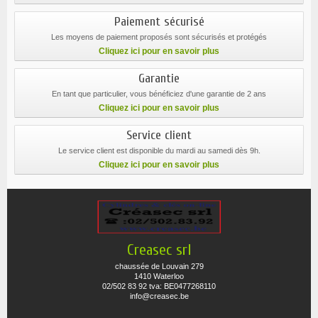
Paiement sécurisé
Les moyens de paiement proposés sont sécurisés et protégés
Cliquez ici pour en savoir plus
Garantie
En tant que particulier, vous bénéficiez d'une garantie de 2 ans
Cliquez ici pour en savoir plus
Service client
Le service client est disponible du mardi au samedi dès 9h.
Cliquez ici pour en savoir plus
Creasec srl
chaussée de Louvain 279
1410 Waterloo
02/502 83 92 tva: BE0477268110
info@creasec.be