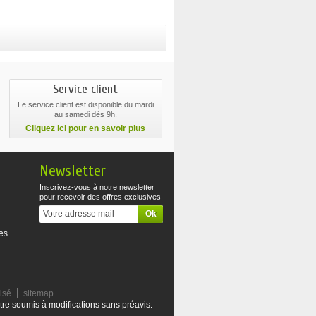
Service client
Le service client est disponible du mardi
au samedi dès 9h.
Cliquez ici pour en savoir plus
Newsletter
Inscrivez-vous à notre newsletter
pour recevoir des offres exclusives
es
risé
sitemap
tre soumis à modifications sans préavis.