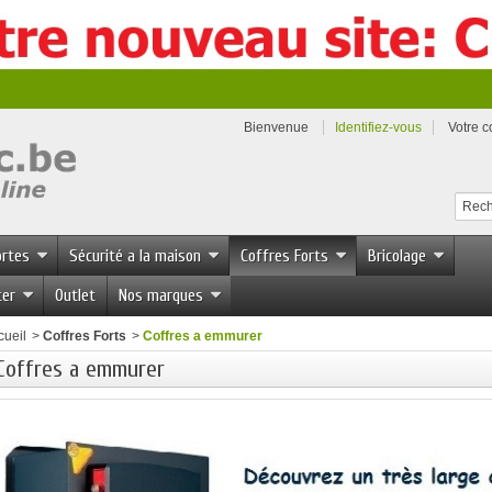
Bienvenue
Identifiez-vous
Votre 
ortes
Sécurité a la maison
Coffres Forts
Bricolage
ter
Outlet
Nos marques
cueil
>
Coffres Forts
>
Coffres a emmurer
Coffres a emmurer