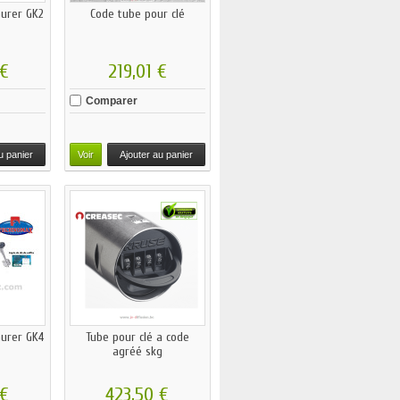
urer GK2
Code tube pour clé
 €
219,01 €
Comparer
u panier
Voir
Ajouter au panier
urer GK4
Tube pour clé a code
agréé skg
 €
423,50 €