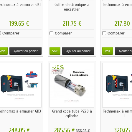
echnomax à emmurer GK1
Coffre electronique a
Technomax à emm
encastrer
199,65 €
211,75 €
217,80
Comparer
Comparer
Comparer
Voir
Ajouter au panier
Voir
Ajouter au panier
Voir
Ajouter a
-20%
echnomax à emmurer GK3
Grand code tube PZ70 à
Technomax à emm
cylindre
L
248,05 €
285,56 €
320,65
356,95 €