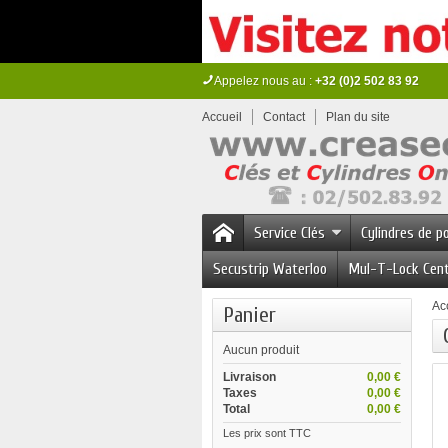
Appelez nous au :
+32 (0)2 502 83 92
Accueil
Contact
Plan du site
Service Clés
Cylindres de p
Secustrip Waterloo
Mul-T-Lock Cen
Ac
Panier
Aucun produit
Livraison
0,00 €
Taxes
0,00 €
Total
0,00 €
Les prix sont TTC