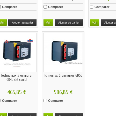
Comparer
Comparer
Comparer
Voir
Ajouter au panier
Voir
Ajouter au panier
Voir
Ajouter a
Technomax à emmurer
Tchnomax à emmurer GD5L
GD4L clé combi
465,85 €
586,85 €
Comparer
Comparer