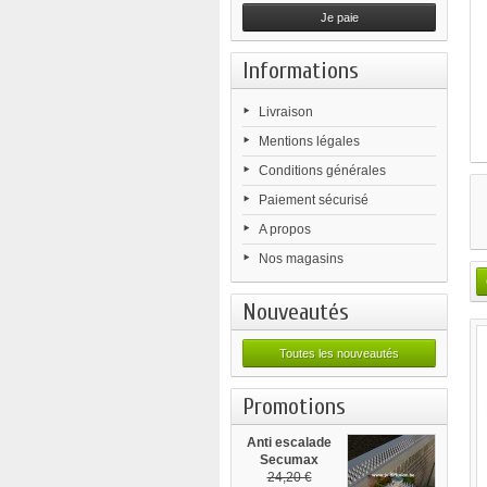
Je paie
Informations
Livraison
Mentions légales
Conditions générales
Paiement sécurisé
A propos
Nos magasins
Nouveautés
Toutes les nouveautés
Promotions
Anti escalade
Secumax
45x500
24,20 €