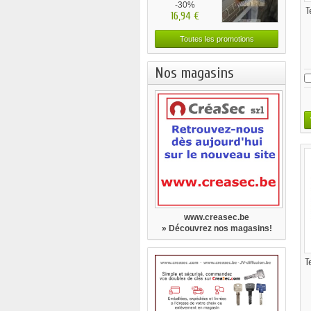
-30%
T
16,94 €
Toutes les promotions
Nos magasins
www.creasec.be
» Découvrez nos magasins!
T