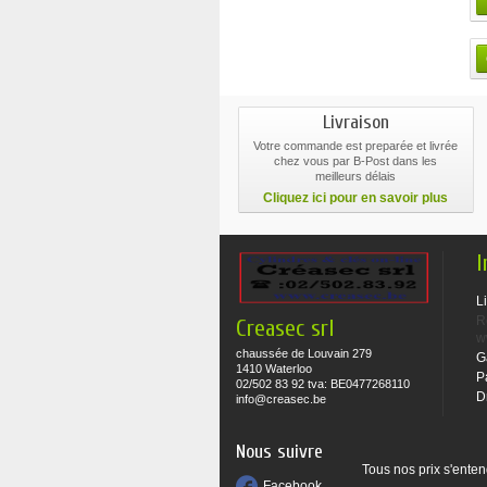
Livraison
Votre commande est preparée et livrée
chez vous par B-Post dans les
meilleurs délais
Cliquez ici pour en savoir plus
I
L
R
Creasec srl
w
chaussée de Louvain 279
G
1410 Waterloo
P
02/502 83 92 tva: BE0477268110
D
info@creasec.be
Nous suivre
Tous nos prix s'enten
Facebook