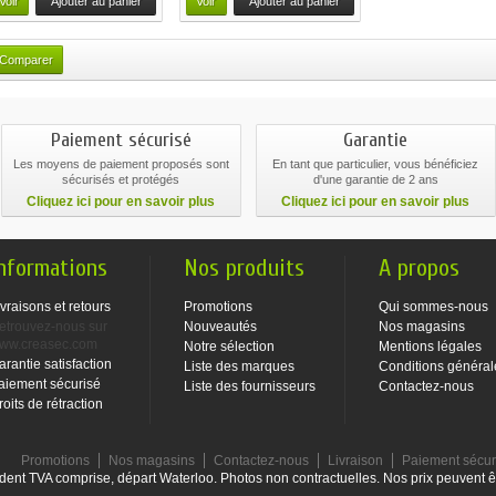
Voir
Ajouter au panier
Voir
Ajouter au panier
Paiement sécurisé
Garantie
Les moyens de paiement proposés sont
En tant que particulier, vous bénéficiez
sécurisés et protégés
d'une garantie de 2 ans
Cliquez ici pour en savoir plus
Cliquez ici pour en savoir plus
nformations
Nos produits
A propos
ivraisons et retours
Promotions
Qui sommes-nous
etrouvez-nous sur
Nouveautés
Nos magasins
ww.creasec.com
Notre sélection
Mentions légales
arantie satisfaction
Liste des marques
Conditions général
aiement sécurisé
Liste des fournisseurs
Contactez-nous
roits de rétraction
Promotions
Nos magasins
Contactez-nous
Livraison
Paiement sécu
dent TVA comprise, départ Waterloo. Photos non contractuelles. Nos prix peuvent ê