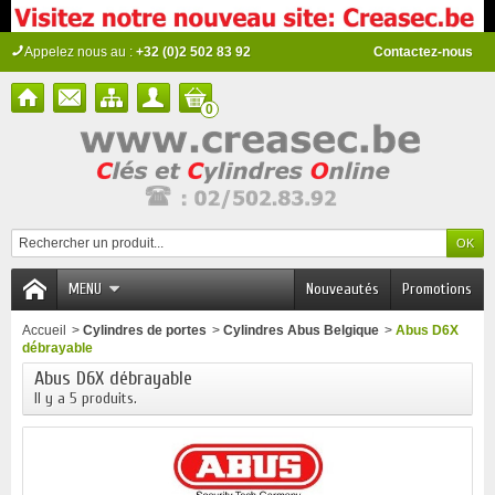
Appelez nous au :
+32 (0)2 502 83 92
Contactez-nous
0
MENU
Nouveautés
Promotions
Accueil
>
Cylindres de portes
>
Cylindres Abus Belgique
>
Abus D6X
débrayable
Abus D6X débrayable
Il y a 5 produits.