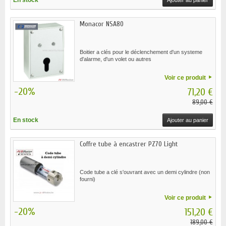
En stock
Ajouter au panier
Monacor NSA80
Boitier a clés pour le déclenchement d'un systeme
d'alarme, d'un volet ou autres
Voir ce produit
-20%
71,20 €
89,00 €
En stock
Ajouter au panier
Coffre tube à encastrer PZ70 Light
Code tube a clé s'ouvrant avec un demi cylindre (non
fourni)
Voir ce produit
-20%
151,20 €
189,00 €