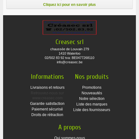
Cliquez ici pour en savoir plus
Creasec srl
chaussée de Louvain 279
1410 Waterloo
02/502 83 92 tva: BE0477268110
info@creasec.be
Informations
Nos produits
Livraisons et retours
Promotions
Retrouvez-nous sur
Nouveautés
www.creasec.com
Notre sélection
Garantie satisfaction
Liste des marques
Paiement sécurisé
Liste des fournisseurs
Droits de rétraction
A propos
Qui sommes-nous