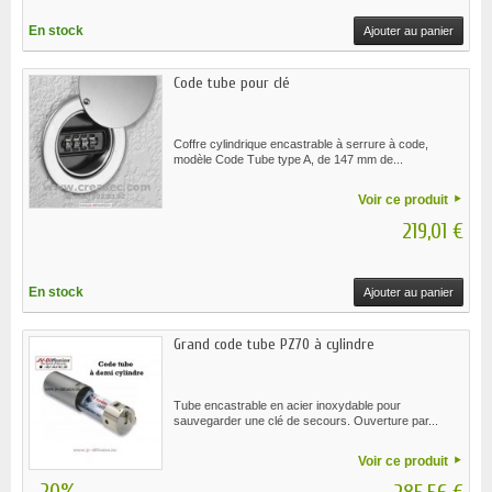
En stock
Ajouter au panier
Code tube pour clé
Coffre cylindrique encastrable à serrure à code,
modèle Code Tube type A, de 147 mm de...
Voir ce produit
219,01 €
En stock
Ajouter au panier
Grand code tube PZ70 à cylindre
Tube encastrable en acier inoxydable pour
sauvegarder une clé de secours. Ouverture par...
Voir ce produit
-20%