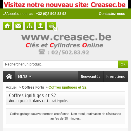
Appelez nous au :
+32 (0)2 502 83 92
Contactez-nous
0
MENU
Nouveautés
Promotions
Accueil
>
Coffres Forts
>
Coffres ignifuges et S2
Coffres ignifuges et S2
Aucun produit dans cette catégorie.
Coffre ignifuge suiavnt normes eropéenne. Non testé, estimation de résistance
au feu de 30 minutes.