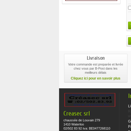
Livraison
Votre commande est preparée et livrée
chez vous par B-Post dans les
meilleurs délais
Cliquez ici pour en savoir plus
I
L
R
Creasec srl
w
chaussée de Louvain 279
G
1410 Waterloo
P
02/502 83 92 tva: BE0477268110