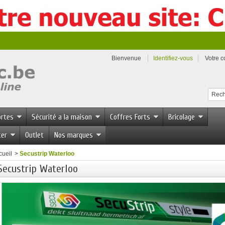
Bienvenue
Identifiez-vous
Votre 
ortes
Sécurité a la maison
Coffres Forts
Bricolage
ter
Outlet
Nos marques
cueil
>
Secustrip Waterloo
Secustrip Waterloo