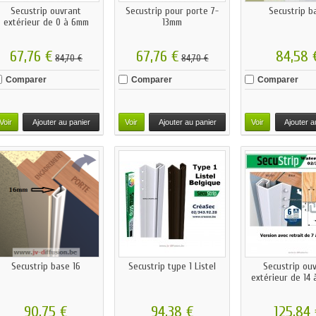
Secustrip ouvrant
Secustrip pour porte 7-
Secustrip b
extérieur de 0 à 6mm
13mm
67,76 €
67,76 €
84,58 
84,70 €
84,70 €
Comparer
Comparer
Comparer
Voir
Ajouter au panier
Voir
Ajouter au panier
Voir
Ajouter a
Secustrip base 16
Secustrip type 1 Listel
Secustrip ou
extérieur de 14
90,75 €
94,38 €
125,84