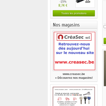
-15%
8,74 €
Toutes les promotions
Nos magasins
www.creasec.be
» Découvrez nos magasins!