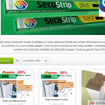
Sécustrip, protection simple et pratique en acier galvanisé étudié pour éviter d'introduire un o
ou extérieur, il y a un modèle adapté. C'est la forme astucieuse des deux profilés s'emboîtan
système de protection à double sécurité grâce auquel. Toute la gamme Secu Pro
Tri :
Le moins cher
-20%
-20%