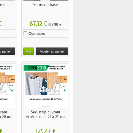
ase
Secustrip base
€
87,12 €
108,90 €
Comparer
u panier
Voir
Ajouter au panier
vrant
Secustrip ouvrant
 à 20 mm
extérieur de 21 à 27 mm
 €
129,47 €