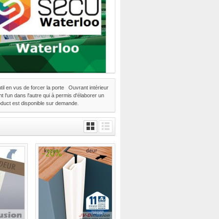
util en vus de forcer la porte Ouvrant intérieur
t l'un dans l'autre qui à permis d'élaborer un
duct est disponible sur demande.
-20%