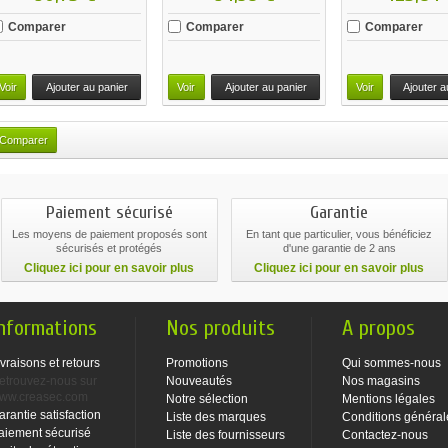
Comparer
Comparer
Comparer
Voir
Ajouter au panier
Voir
Ajouter au panier
Voir
Ajouter a
Paiement sécurisé
Garantie
Les moyens de paiement proposés sont
En tant que particulier, vous bénéficiez
sécurisés et protégés
d'une garantie de 2 ans
Cliquez ici pour en savoir plus
Cliquez ici pour en savoir plus
nformations
Nos produits
A propos
ivraisons et retours
Promotions
Qui sommes-nous
etrouvez-nous sur
Nouveautés
Nos magasins
ww.creasec.com
Notre sélection
Mentions légales
arantie satisfaction
Liste des marques
Conditions général
aiement sécurisé
Liste des fournisseurs
Contactez-nous