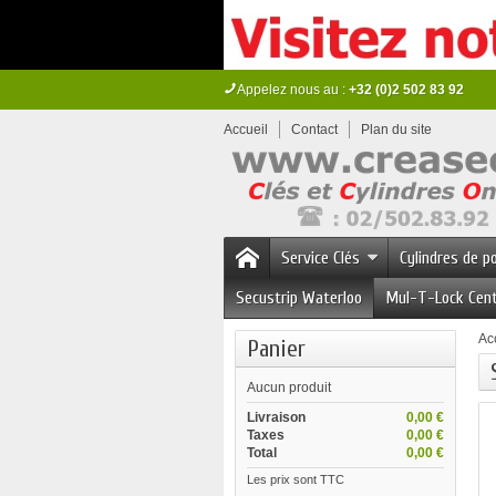
Appelez nous au :
+32 (0)2 502 83 92
Accueil
Contact
Plan du site
Service Clés
Cylindres de p
Secustrip Waterloo
Mul-T-Lock Cen
Ac
Panier
Aucun produit
Livraison
0,00 €
Taxes
0,00 €
Total
0,00 €
Les prix sont TTC