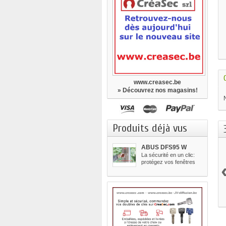
www.creasec.be
» Découvrez nos magasins!
Produits déjà vus
ABUS DFS95 W
-40%
La sécurité en un clic:
protégez vos fenêtres
à...