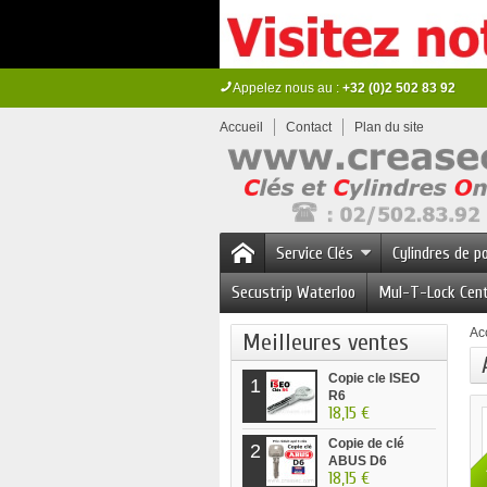
Appelez nous au :
+32 (0)2 502 83 92
Accueil
Contact
Plan du site
Service Clés
Cylindres de p
Secustrip Waterloo
Mul-T-Lock Cen
Ac
Meilleures ventes
Copie cle ISEO
1
R6
18,15 €
Copie de clé
2
ABUS D6
18,15 €