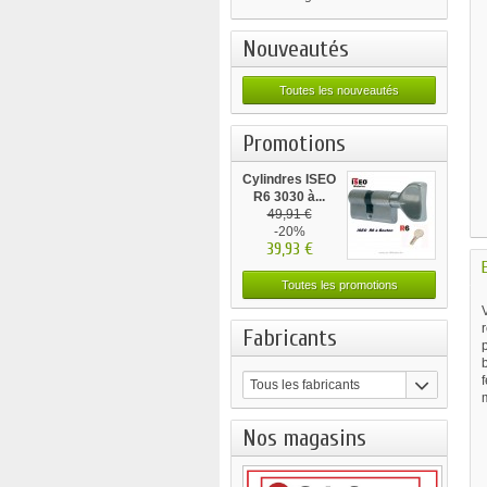
Nouveautés
Toutes les nouveautés
Promotions
Cylindres ISEO
R6 3030 à...
49,91 €
-20%
39,93 €
Toutes les promotions
V
r
Fabricants
b
f
Tous les fabricants
m
Nos magasins