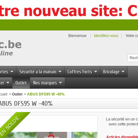
Bienvenue
Identifiez-vous
Votre 
ortes
Sécurité a la maison
Coffres Forts
Bricolage
ter
Outlet
Nos marques
cueil
>
Outlet
>
ABUS DFS95 W -40%
ABUS DFS95 W -40%
EN SOLDE
La sécurité en un c
avec cette prote
Articles disponib