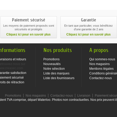
Paiement sécurisé
Garantie
Les moyens de paiement proposés sont
En tant que particulier, vous bénéficiez
sécurisés et protégés
d'une garantie de 2 ans
Cliquez ici pour en savoir plus
Cliquez ici pour en savoir plus
nformations
Nos produits
A propos
ivraisons et retours
Promotions
Qui sommes-nous
etrouvez-nous sur
Nouveautés
Nos magasins
ww.creasec.com
Notre sélection
Mentions légales
arantie satisfaction
Liste des marques
Conditions général
aiement sécurisé
Liste des fournisseurs
Contactez-nous
roits de rétraction
Promotions
Nos magasins
Contactez-nous
Livraison
Paiement sécu
dent TVA comprise, départ Waterloo. Photos non contractuelles. Nos prix peuvent ê