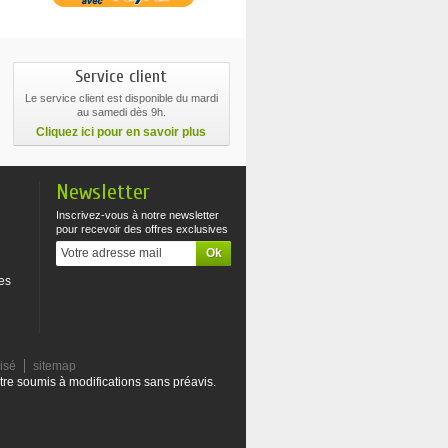
Service client
Le service client est disponible du mardi
au samedi dès 9h.
Cliquez ici pour en savoir plus
Newsletter
Inscrivez-vous à notre newsletter
pour recevoir des offres exclusives
es
risé
sitemap
tre soumis à modifications sans préavis.