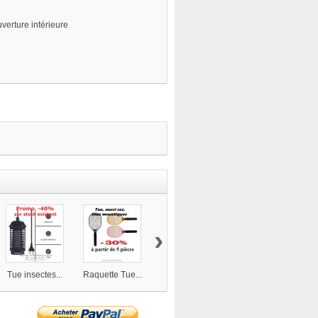
uverture intérieure
›
Tue insectes...
Raquette Tue...
Câble faradisé
Câble alarme 4
6...
x...